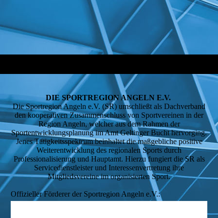
DIE SPORTREGION ANGELN E.V.
Die Sportregion Angeln e.V. (SR) umschließt als Dachverband
den kooperativen Zusammenschluss von Sportvereinen in der
Region Angeln, welcher aus dem Rahmen der
Sportentwicklungsplanung im Amt Geltinger Bucht hervorging.
Jenes Tätigkeitsspektrum beinhaltet die maßgebliche positive
Weiterentwicklung des regionalen Sports durch
Professionalisierung und Hauptamt. Hierzu fungiert die SR als
Servicedienstleister und Interessenvertretung ihre
Mitgliedsvereine im organisierten Sport.
Offizieller Förderer der Sportregion Angeln e.V.: